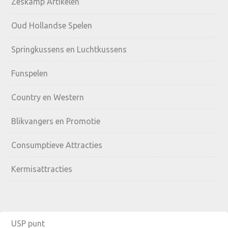
Zeskamp Artikelen
Sidebar
Oud Hollandse Spelen
Springkussens en Luchtkussens
Funspelen
Country en Western
Blikvangers en Promotie
Consumptieve Attracties
Kermisattracties
USP punt