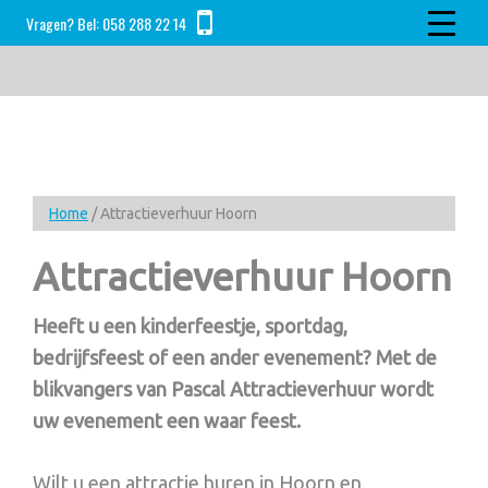
Skip
Skip
Skip
Vragen? Bel:
058 288 22 14
to
to
to
main
primary
footer
content
sidebar
Home
/ Attractieverhuur Hoorn
Attractieverhuur Hoorn
Heeft u een kinderfeestje, sportdag,
bedrijfsfeest of een ander evenement? Met de
blikvangers van Pascal Attractieverhuur wordt
uw evenement een waar feest.
Wilt u een attractie huren in Hoorn en