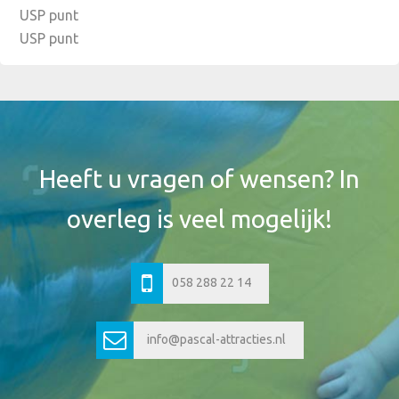
USP punt
USP punt
Footer
Widget
Header
Heeft u vragen of wensen? In
overleg is veel mogelijk!
058 288 22 14
info@pascal-attracties.nl