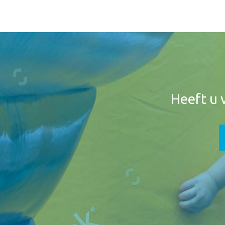
Footer
Widget
Header
Heeft u 