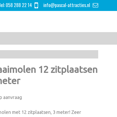
el:
058 288 22 14
info@pascal-attracties.nl
aimolen 12 zitplaatsen
meter
op aanvraag
olen met 12 zitplaatsen, 3 meter! Zeer