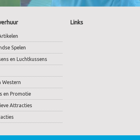
verhuur
Links
rtikelen
ndse Spelen
sens en Luchtkussens
n Western
rs en Promotie
eve Attracties
acties