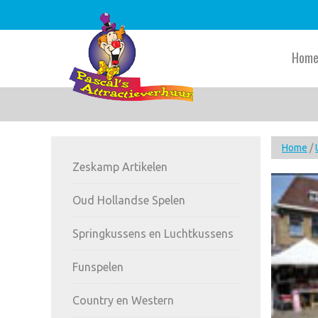
Skip
Skip
Skip
to
to
to
main
primary
footer
Hom
content
sidebar
Primary
Home
/
Zeskamp Artikelen
Sidebar
Oud Hollandse Spelen
Springkussens en Luchtkussens
Funspelen
Country en Western