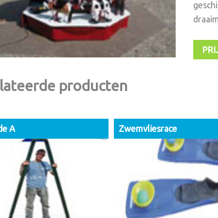
geschi
draaim
PRI
lateerde producten
de A
Zwemvliesrace