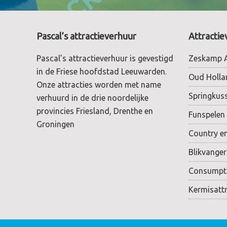
Footer
Pascal’s attractieverhuur
Attractie
Pascal’s attractieverhuur is gevestigd
Zeskamp A
in de Friese hoofdstad Leeuwarden.
Oud Holla
Onze attracties worden met name
Springkus
verhuurd in de drie noordelijke
provincies Friesland, Drenthe en
Funspelen
Groningen
Country e
Blikvange
Consumpti
Kermisattr