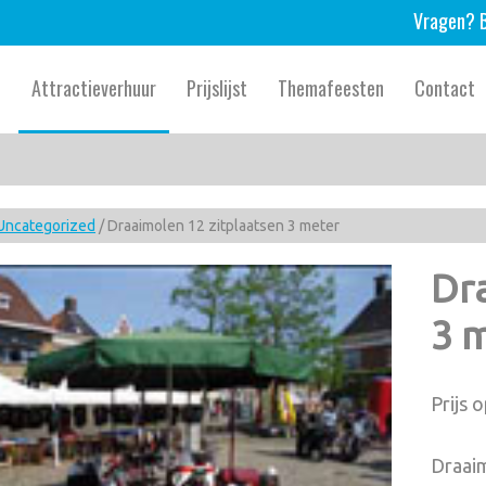
Vragen? B
e
Attractieverhuur
Prijslijst
Themafeesten
Contact
Uncategorized
/ Draaimolen 12 zitplaatsen 3 meter
Dra
3 
Prijs 
Draaim