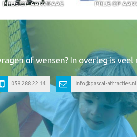
PRIJS OP AANVRAAG
PRIJS OP AA
vragen of wensen? In overleg is veel 
058 288 22 14
info@pascal-attracties.nl