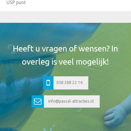
USP punt
Footer
Widget
Header
Heeft u vragen of wensen? In
overleg is veel mogelijk!
058 288 22 14
info@pascal-attracties.nl