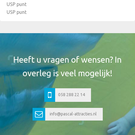
USP punt
USP punt
Footer
Widget
Header
Heeft u vragen of wensen? In
overleg is veel mogelijk!
058 288 22 14
info@pascal-attracties.nl