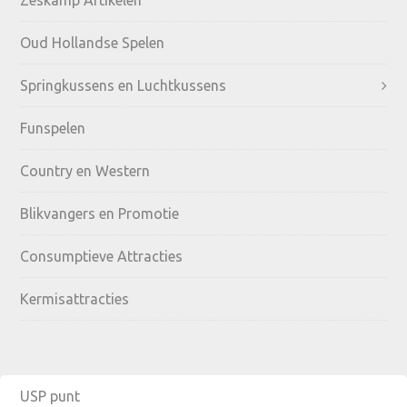
Zeskamp Artikelen
Sidebar
Oud Hollandse Spelen
Springkussens en Luchtkussens
Funspelen
Country en Western
Blikvangers en Promotie
Consumptieve Attracties
Kermisattracties
USP punt