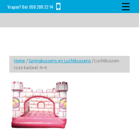
Skip
Skip
Skip
Vragen? Bel:
058 288 22 14
to
to
to
main
primary
footer
content
sidebar
Home
/
Springkussens en Luchtkussens
/ Luchtkussen
roze kasteel 4×4