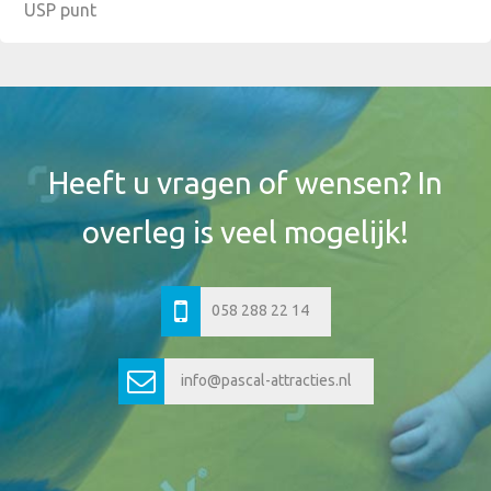
USP punt
Footer
Widget
Header
Heeft u vragen of wensen? In
overleg is veel mogelijk!
058 288 22 14
info@pascal-attracties.nl