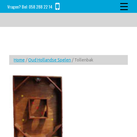
Skip
Skip
Skip
Vragen? Bel:
058 288 22 14
to
to
to
main
primary
footer
content
sidebar
Home
/
Oud Hollandse Spelen
/ Tollenbak