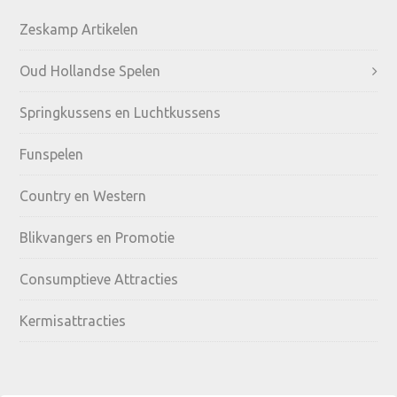
Primary
Zeskamp Artikelen
Sidebar
Oud Hollandse Spelen
Springkussens en Luchtkussens
Funspelen
Country en Western
Blikvangers en Promotie
Consumptieve Attracties
Kermisattracties