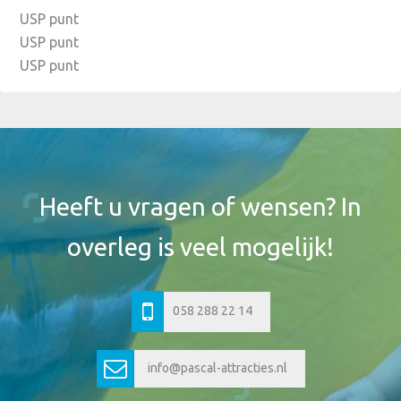
USP punt
USP punt
USP punt
Footer
Widget
Header
Heeft u vragen of wensen? In
overleg is veel mogelijk!
058 288 22 14
info@pascal-attracties.nl