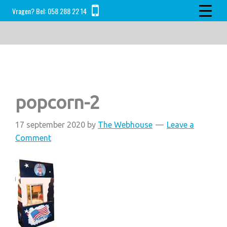
Skip
Skip
Skip
Vragen? Bel:
058 288 22 14
to
to
to
main
primary
footer
content
sidebar
popcorn-2
17 september 2020
by
The Webhouse
Leave a
Comment