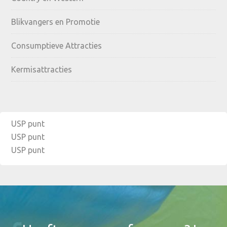
Blikvangers en Promotie
Consumptieve Attracties
Kermisattracties
USP punt
USP punt
USP punt
Footer
Widget