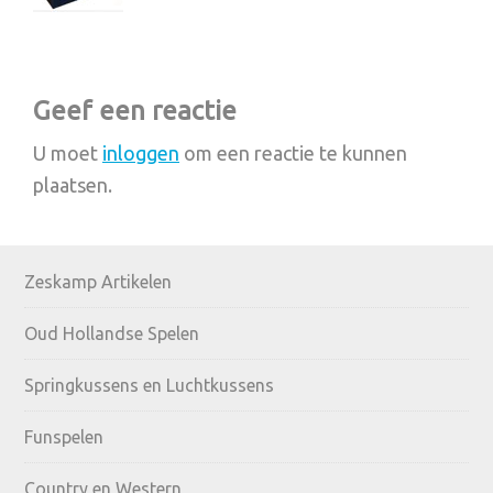
Reader
Geef een reactie
Interactions
U moet
inloggen
om een reactie te kunnen
plaatsen.
Primary
Zeskamp Artikelen
Sidebar
Oud Hollandse Spelen
Springkussens en Luchtkussens
Funspelen
Country en Western