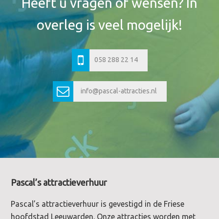
Header
Heeft u vragen of wensen? In
overleg is veel mogelijk!
058 288 22 14
info@pascal-attracties.nl
Footer
Pascal’s attractieverhuur
Pascal’s attractieverhuur is gevestigd in de Friese
hoofdstad Leeuwarden. Onze attracties worden met