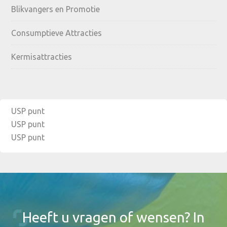
Blikvangers en Promotie
Consumptieve Attracties
Kermisattracties
USP punt
USP punt
USP punt
Footer
Widget
Header
Heeft u vragen of wensen? In