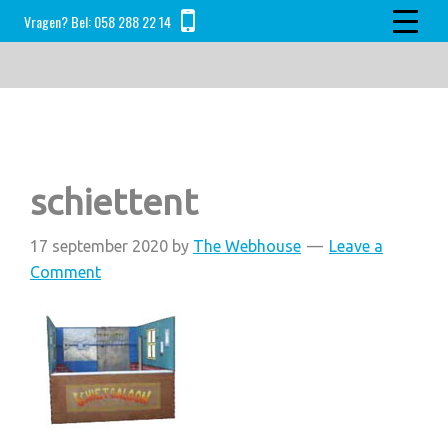
Skip
Skip
Skip
Vragen? Bel:
058 288 22 14
to
to
to
main
primary
footer
content
sidebar
schiettent
17 september 2020
by
The Webhouse
Leave a
Comment