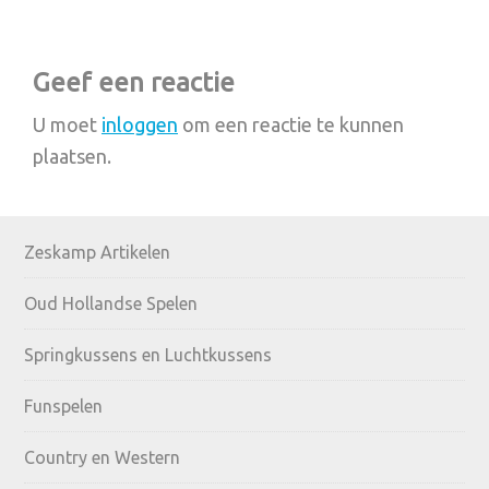
Reader
Geef een reactie
Interactions
U moet
inloggen
om een reactie te kunnen
plaatsen.
Primary
Zeskamp Artikelen
Sidebar
Oud Hollandse Spelen
Springkussens en Luchtkussens
Funspelen
Country en Western