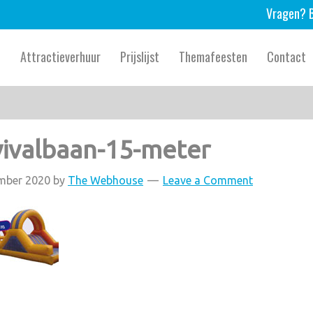
Vragen? B
e
Attractieverhuur
Prijslijst
Themafeesten
Contact
vivalbaan-15-meter
mber 2020
by
The Webhouse
Leave a Comment