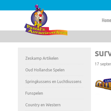
Skip
Skip
Skip
to
to
to
main
primary
footer
Hom
content
sidebar
Primary
sur
Zeskamp Artikelen
Sidebar
17 septe
Oud Hollandse Spelen
Springkussens en Luchtkussens
Funspelen
Country en Western