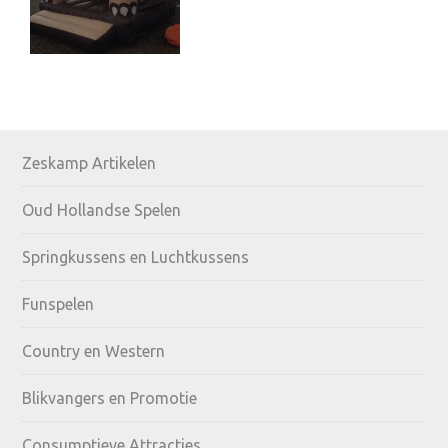
Primary
Zeskamp Artikelen
Sidebar
Oud Hollandse Spelen
Springkussens en Luchtkussens
Funspelen
Country en Western
Blikvangers en Promotie
Consumptieve Attracties