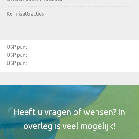
Kermisattracties
USP punt
USP punt
USP punt
Footer
Widget
Header
Heeft u vragen of wensen? In
overleg is veel mogelijk!