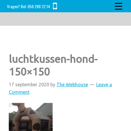
Skip
Skip
Skip
Vragen? Bel:
058 288 22 14
to
to
to
main
primary
footer
content
sidebar
luchtkussen-hond-
150×150
17 september 2020
by
The Webhouse
Leave a
Comment