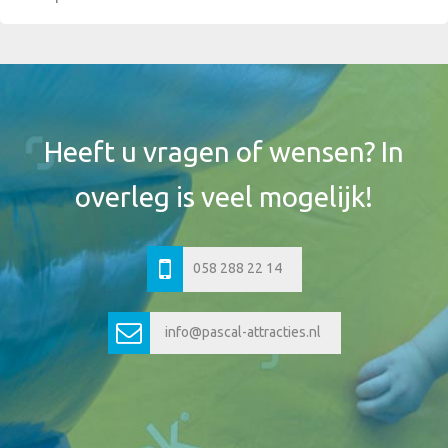
Footer
Widget
Header
Heeft u vragen of wensen? In
overleg is veel mogelijk!
058 288 22 14
info@pascal-attracties.nl