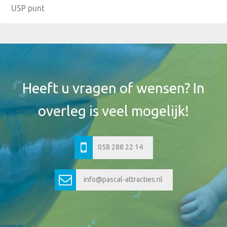
USP punt
Footer
Widget
Header
Heeft u vragen of wensen? In
overleg is veel mogelijk!
058 288 22 14
info@pascal-attracties.nl