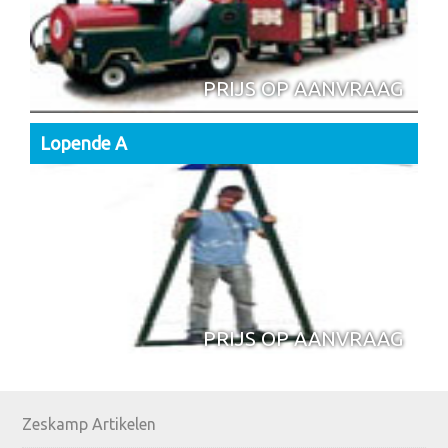
PRIJS OP AANVRAAG
Lopende A
PRIJS OP AANVRAAG
Primary
Zeskamp Artikelen
Sidebar