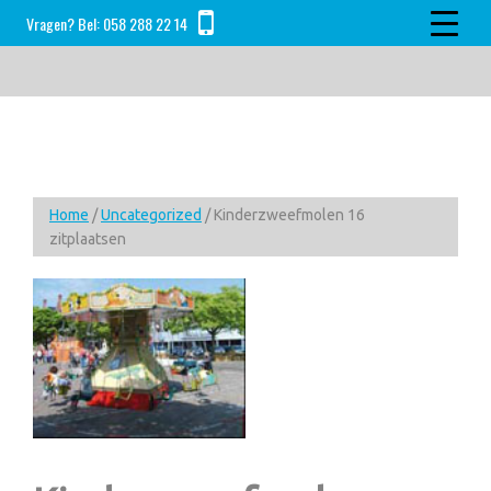
Skip
Skip
Skip
Vragen? Bel:
058 288 22 14
to
to
to
main
primary
footer
content
sidebar
Home
/
Uncategorized
/ Kinderzweefmolen 16
zitplaatsen