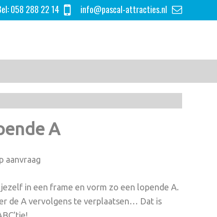
el:
058 288 22 14
info@pascal-attracties.nl
pende A
op aanvraag
 jezelf in een frame en vorm zo een lopende A.
r de A vervolgens te verplaatsen… Dat is
BC’tje!