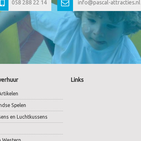
058 288 22 14
info@pascal-attracties.nl
verhuur
Links
rtikelen
ndse Spelen
sens en Luchtkussens
n Western