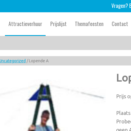
Vragen? B
e
Attractieverhuur
Prijslijst
Themafeesten
Contact
Uncategorized
/ Lopende A
Lo
Prijs 
Plaats
Probee
geen A