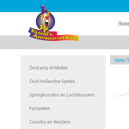
Skip
Skip
Skip
to
to
to
main
primary
footer
Hom
content
sidebar
Primary
Home
/
Zeskamp Artikelen
Sidebar
Oud Hollandse Spelen
Springkussens en Luchtkussens
Funspelen
Country en Western