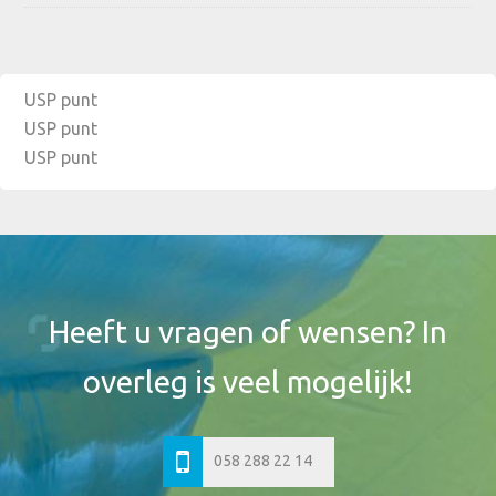
USP punt
USP punt
USP punt
Footer
Widget
Header
Heeft u vragen of wensen? In
overleg is veel mogelijk!
058 288 22 14