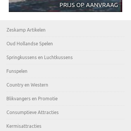
PRIJS OP AANVRAAG
Primary
Zeskamp Artikelen
Sidebar
Oud Hollandse Spelen
Springkussens en Luchtkussens
Funspelen
Country en Western
Blikvangers en Promotie
Consumptieve Attracties
Kermisattracties