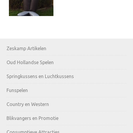
Primary
Zeskamp Artikelen
Sidebar
Oud Hollandse Spelen
Springkussens en Luchtkussens
Funspelen
Country en Western
Blikvangers en Promotie
Consumptieve Attracties