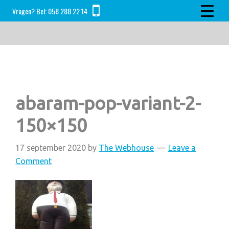
Skip
Skip
Skip
Vragen? Bel:
058 288 22 14
to
to
to
main
primary
footer
content
sidebar
abaram-pop-variant-2-
150×150
17 september 2020
by
The Webhouse
Leave a
Comment