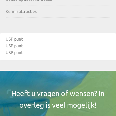
Kermisattracties
USP punt
USP punt
USP punt
Footer
Widget
Header
Heeft u vragen of wensen? In
overleg is veel mogelijk!