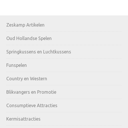
Primary
Zeskamp Artikelen
Sidebar
Oud Hollandse Spelen
Springkussens en Luchtkussens
Funspelen
Country en Western
Blikvangers en Promotie
Consumptieve Attracties
Kermisattracties