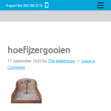
Skip
Skip
Skip
Vragen? Bel:
058 288 22 14
to
to
to
main
primary
footer
content
sidebar
hoefijzergooien
17 september 2020
by
The Webhouse
Leave a
Comment