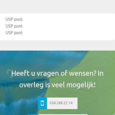
USP punt
USP punt
USP punt
Footer
Widget
Header
Heeft u vragen of wensen? In
overleg is veel mogelijk!
058 288 22 14