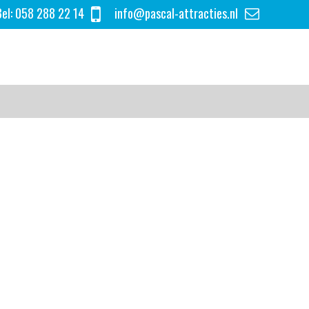
el:
058 288 22 14
info@pascal-attracties.nl