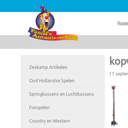
Skip
Skip
Skip
to
to
to
main
primary
footer
Hom
content
sidebar
Primary
kop
Zeskamp Artikelen
Sidebar
17 septe
Oud Hollandse Spelen
Springkussens en Luchtkussens
Funspelen
Country en Western