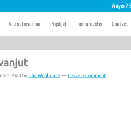
Vragen? B
e
Attractieverhuur
Prijslijst
Themafeesten
Contact
vanjut
mber 2020
by
The Webhouse
Leave a Comment