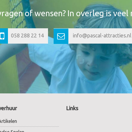
vragen of wensen? In overleg is veel 
058 288 22 14
info@pascal-attracties.nl
verhuur
Links
rtikelen