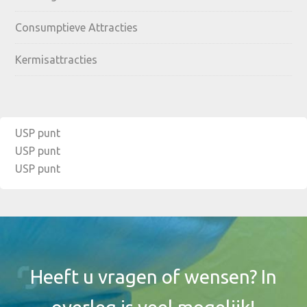
Consumptieve Attracties
Kermisattracties
USP punt
USP punt
USP punt
Footer
Widget
Header
Heeft u vragen of wensen? In