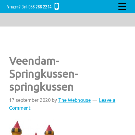
Skip
Skip
Skip
Vragen? Bel:
058 288 22 14
to
to
to
main
primary
footer
content
sidebar
Veendam-
Springkussen-
springkussen
17 september 2020
by
The Webhouse
Leave a
Comment