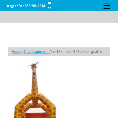
Skip
Skip
Skip
Vragen? Bel:
058 288 22 14
to
to
to
main
primary
footer
content
sidebar
Home
/
Uncategorized
/ Luchtkussen 6×7 meter giraffe