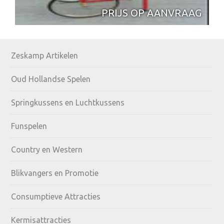
PRIJS OP AANVRAAG
Primary
Zeskamp Artikelen
Sidebar
Oud Hollandse Spelen
Springkussens en Luchtkussens
Funspelen
Country en Western
Blikvangers en Promotie
Consumptieve Attracties
Kermisattracties