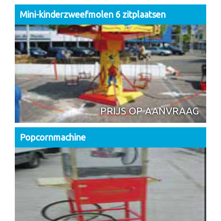
Mini-kinderzweefmolen 6 zitplaatsen
PRIJS OP AANVRAAG
Popcornmachine