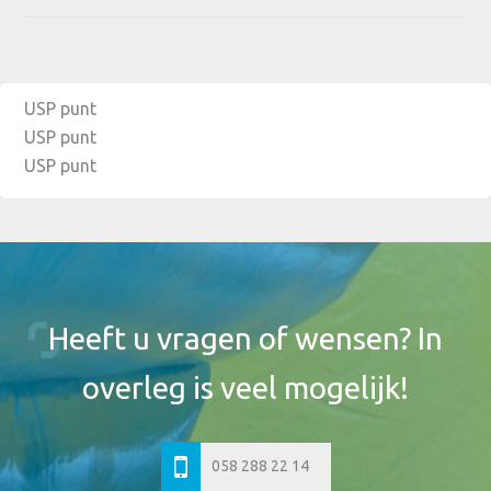
USP punt
USP punt
USP punt
Footer
Widget
Header
Heeft u vragen of wensen? In
overleg is veel mogelijk!
058 288 22 14